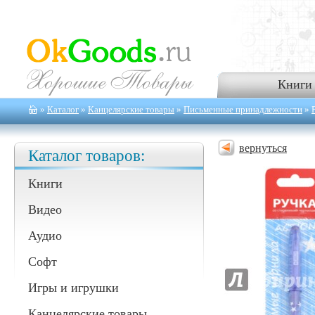
Книги
»
Каталог
»
Канцелярские товары
»
Письменные принадлежности
»
вернуться
Каталог товаров:
Книги
Видео
Аудио
Софт
Игры и игрушки
Канцелярские товары