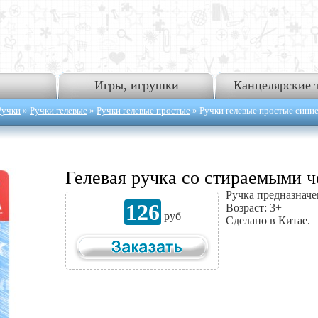
Игры, игрушки
Канцелярские 
Ручки
»
Ручки гелевые
»
Ручки гелевые простые
» Ручки гелевые простые сини
Гелевая ручка со стираемыми ч
Ручка предназначе
126
Возраст: 3+
руб
Сделано в Китае.