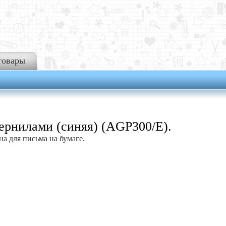
товары
е
ернилами (синяя) (AGP300/E).
на для письма на бумаге.