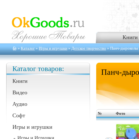
Книги
»
Каталог
»
Игры и игрушки
»
Детское творчество
» Панч-дыроколы
Каталог товаров:
Панч-дыро
Книги
Видео
Аудио
№
Фото
Софт
Игры и игрушки
Игры и Игрушки