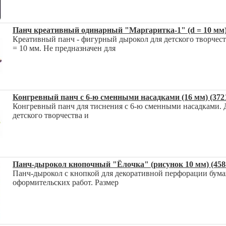
Панч креативный одинарный "Маргаритка-1" (d = 10 мм)
Креативный панч - фигурный дырокол для детского творчест
= 10 мм. Не предназначен для
Конгревный панч с 6-ю сменными насадками (16 мм) (3721
Конгревный панч для тиснения с 6-ю сменными насадками. Д
детского творчества и
Панч-дырокол кнопочный "Ёлочка" (рисунок 10 мм) (458
Панч-дырокол с кнопкой для декоративной перфорации бума
оформительских работ. Размер