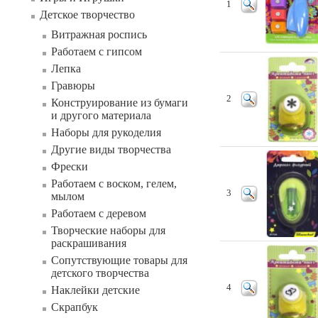
1
Детское творчество
Витражная роспись
Работаем с гипсом
Лепка
Гравюры
2
Конструирование из бумаги
и другого материала
Наборы для рукоделия
Другие виды творчества
Фрески
Работаем с воском, гелем,
3
мылом
Работаем с деревом
Творческие наборы для
раскрашивания
Сопутствующие товары для
детского творчества
4
Наклейки детские
Скрапбук