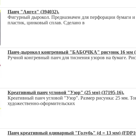
Панч "Ангел" (394032).
Фигурный дырокол. Предназначен для перфорации бумаги и к
пластик, цинковый сплав. Сделано в
Панч-дырокол конгревный "БАБОЧКА" рисунок 16 мм (3
Ручной конгревный панч для тиснения узоров на бумаге. Рис
Креативный панч угловой "Узор" (25 мм) (37195-16).
Креативный панч угловой "Узор". Размер рисунка: 25 мм. Тов
художественно-оформительских
Панч креативный одинарный "Голубь" (d = 13 мм) (FDP10