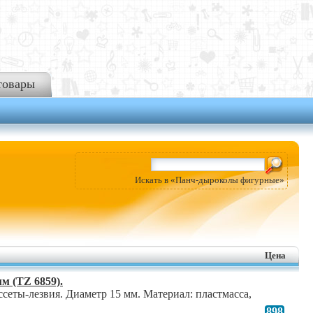
товары
Искать в «Панч-дыроколы фигурные»
Цена
м (TZ 6859).
сеты-лезвия. Диаметр 15 мм. Материал: пластмасса,
898