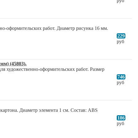
руб
но-оформительских работ. Диаметр рисунка 16 мм.
229
руб
м) (45803).
ля художественно-оформительских работ. Размер
746
руб
артона. Диаметр элемента 1 см. Состав: ABS
186
руб