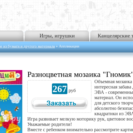
Игры, игрушки
Канцелярские 
 из бумаги и другого материала
» Аппликации
Разноцветная мозаика "Гномик"
Объемная мозаика 
267
интересная забава 
руб
ЭВА - современны
материал. Он испо
для детского твор
абсолютно безопас
квадратики из ЭВА
Игра развивает мелкую моторику рук, цветовое вос
Уважаемые родители!
Вместе с ребенком внимательно рассмотрите карти