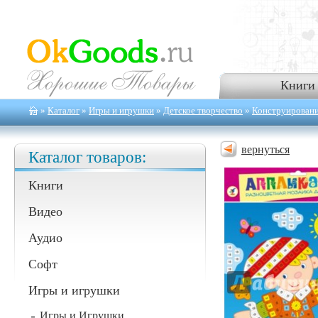
Книги
»
Каталог
»
Игры и игрушки
»
Детское творчество
»
Конструирование
вернуться
Каталог товаров:
Книги
Видео
Аудио
Софт
Игры и игрушки
Игры и Игрушки