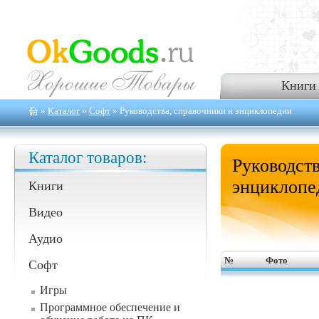
Книги
»
Каталог
»
Софт
» Руководства, справочники и энциклопедии
Каталог товаров:
Руководств
энциклопе
Книги
Видео
Аудио
№
Фото
Софт
Игры
Программное обеспечение и